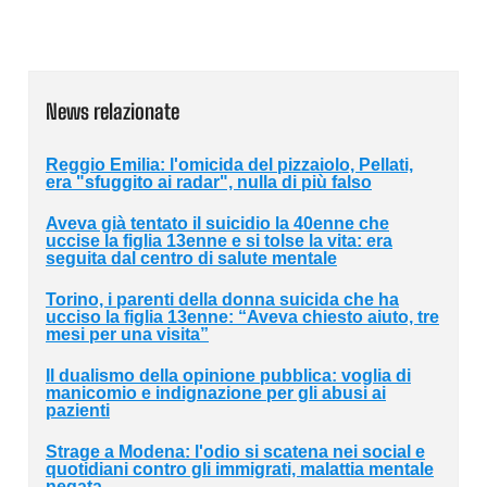
News relazionate
Reggio Emilia: l'omicida del pizzaiolo, Pellati,
era "sfuggito ai radar", nulla di più falso
Aveva già tentato il suicidio la 40enne che
uccise la figlia 13enne e si tolse la vita: era
seguita dal centro di salute mentale
Torino, i parenti della donna suicida che ha
ucciso la figlia 13enne: “Aveva chiesto aiuto, tre
mesi per una visita”
Il dualismo della opinione pubblica: voglia di
manicomio e indignazione per gli abusi ai
pazienti
Strage a Modena: l'odio si scatena nei social e
quotidiani contro gli immigrati, malattia mentale
negata