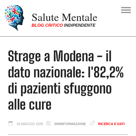
Skip to main navigation
Skip to main content
Skip to page footer
Salute Mentale
BLOG CRITICO
INDIPENDENTE
You are here:
Strage a Modena - il
dato nazionale: l'82,2%
di pazienti sfuggono
alle cure
18 MAGGIO 2026
DISINFORMAZIONE
RICERCA E DATI