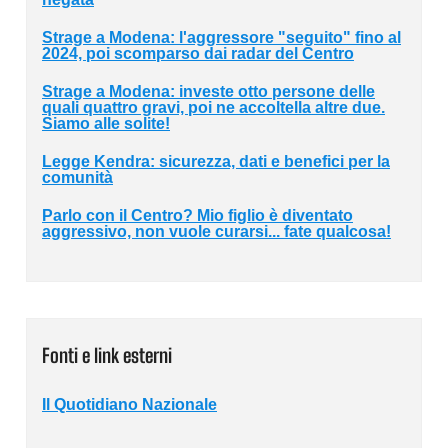
Strage a Modena: l'aggressore "seguito" fino al
2024, poi scomparso dai radar del Centro
Strage a Modena: investe otto persone delle
quali quattro gravi, poi ne accoltella altre due.
Siamo alle solite!
Legge Kendra: sicurezza, dati e benefici per la
comunità
Parlo con il Centro? Mio figlio è diventato
aggressivo, non vuole curarsi... fate qualcosa!
Fonti e link esterni
Il Quotidiano Nazionale