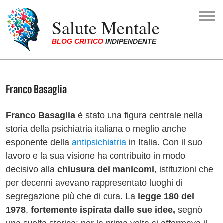
Skip to main navigation
Skip to main content
Skip to page footer
Salute Mentale
BLOG CRITICO
INDIPENDENTE
You are here:
Franco Basaglia
Franco Basaglia
è stato una figura centrale nella
storia della psichiatria italiana o meglio anche
esponente della
antipsichiatria
in Italia. Con il suo
lavoro e la sua visione ha contribuito in modo
decisivo alla
chiusura dei manicomi
, istituzioni che
per decenni avevano rappresentato luoghi di
segregazione più che di cura. La
legge 180 del
1978
,
fortemente ispirata dalle sue idee,
segnò