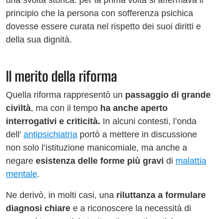
una svolta storica: per la prima volta si affermava il
principio che la persona con sofferenza psichica
dovesse essere curata nel rispetto dei suoi diritti e
della sua dignità.
Il merito della riforma
Quella riforma rappresentò un
passaggio di grande
civiltà
, ma con il tempo
ha anche aperto
interrogativi e criticità.
In alcuni contesti, l’onda
dell’
antipsichiatria
portò a mettere in discussione
non solo l’istituzione manicomiale, ma anche a
negare
esistenza delle forme più gravi
di
malattia
mentale
.
Ne derivò, in molti casi, una
riluttanza a formulare
diagnosi chiare
e a riconoscere la necessità di