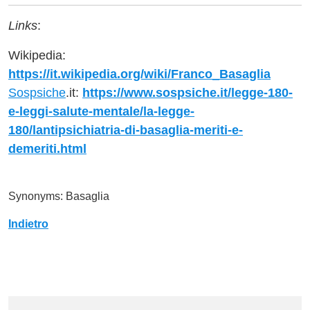
Links
:
Wikipedia:
https://it.wikipedia.org/wiki/Franco_Basaglia
Sospsiche
.it:
https://www.sospsiche.it/legge-180-
e-leggi-salute-mentale/la-legge-
180/lantipsichiatria-di-basaglia-meriti-e-
demeriti.html
Synonyms: Basaglia
Indietro