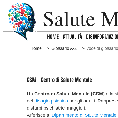
Skip to main navigation
Skip to main content
Skip to page footer
Salute M
HOME
ATTUALITÀ
DISINFORMAZIO
You are here:
Home
Glossario A-Z
voce di glossari
CSM - Centro di Salute Mentale
Un
Centro di Salute Mentale (CSM)
è la s
del
disagio psichico
per gli adulti. Rapprese
disturbi psichiatrici maggiori.
Afferisce al
Dipartimento di Salute Mentale