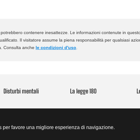
 IA; potrebbero contenere inesattezze. Le informazioni contenute in ques
qualificato. Il visitatore assume la piena responsabilità per qualsiasi azio
ità. Consulta anche
le condizioni d'uso
.
Disturbi mentali
La legge 180
L
es per favore una migliore esperienza di navigazione.
© 2025-2026 - Salutementale.org
Condizioni d'uso
/
Privacy
/
Copyright
/
Cerca nel sito
/
Contatti