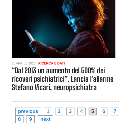
20 APRILE 2026
RICERCA E DATI
“Dal 2013 un aumento del 500% dei
ricoveri psichiatrici”. Lancia l'allarme
Stefano Vicari, neuropsichiatra
previous
1
2
3
4
5
6
7
8
9
next