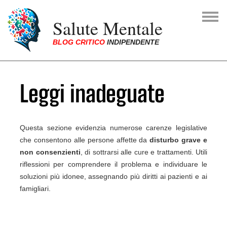
Skip to main navigation
Skip to main content
Skip to page footer
Salute Mentale
BLOG CRITICO
INDIPENDENTE
You are here:
Leggi inadeguate
Questa sezione evidenzia numerose carenze legislative
che consentono alle persone affette da
disturbo grave e
non consenzienti
, di sottrarsi alle cure e trattamenti. Utili
riflessioni per comprendere il problema e individuare le
soluzioni più idonee, assegnando più diritti ai pazienti e ai
famigliari.