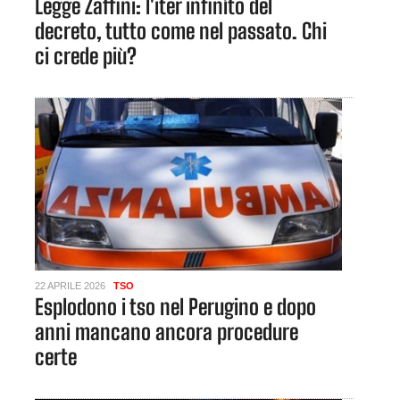
Legge Zaffini: l'iter infinìto del
decreto, tutto come nel passato. Chi
ci crede più?
22 APRILE 2026
TSO
Esplodono i tso nel Perugino e dopo
anni mancano ancora procedure
certe