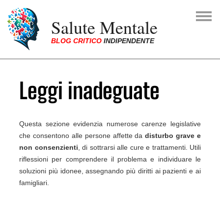
Skip to main navigation
Skip to main content
Skip to page footer
Salute Mentale
BLOG CRITICO
INDIPENDENTE
You are here:
Leggi inadeguate
Questa sezione evidenzia numerose carenze legislative
che consentono alle persone affette da
disturbo grave e
non consenzienti
, di sottrarsi alle cure e trattamenti. Utili
riflessioni per comprendere il problema e individuare le
soluzioni più idonee, assegnando più diritti ai pazienti e ai
famigliari.